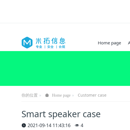
Home page
你的位置
Customer case
Home page
Smart speaker case
2021-09-14 11:43:16
4