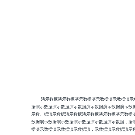
演示数据演示数据演示数据演示数据演示数据演示
据演示数据演示数据演示数据演示数据演示数据演示数
示数。据演示数据演示数据演示数据演示数据演示数据
数据演示数据演示数据演示数据演示数据演示数据，据
据演示数据演示数据演示数据演，示数据演示数据演示